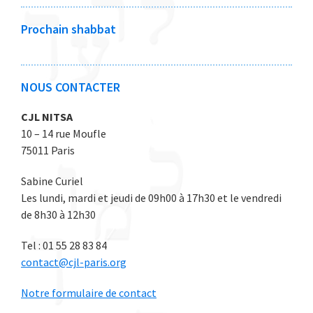
2
2
2
2
2
0
0
0
0
0
Prochain shabbat
2
2
2
2
2
6
6
6
6
6
NOUS CONTACTER
CJL NITSA
10 – 14 rue Moufle
75011 Paris
Sabine Curiel
Les lundi, mardi et jeudi de 09h00 à 17h30 et le vendredi
de 8h30 à 12h30
Tel : 01 55 28 83 84
contact@cjl-paris.org
Notre formulaire de contact