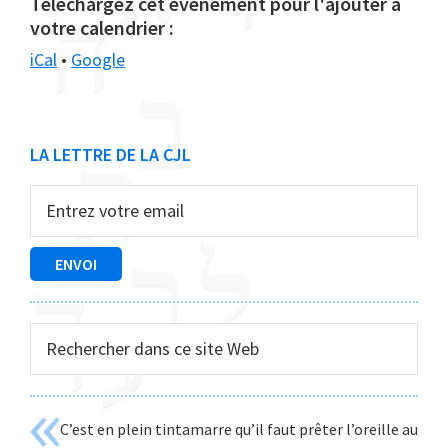
Téléchargez cet événement pour l'ajouter à
votre calendrier :
iCal
•
Google
Barre
LA LETTRE DE LA CJL
latérale
principale
Rechercher
dans
ce
site
C’est en plein tintamarre qu’il faut prêter l’oreille au
Web