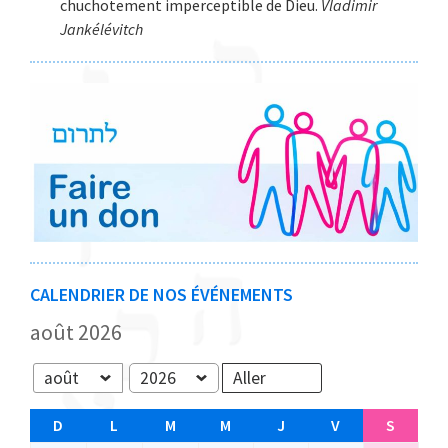
chuchotement imperceptible de Dieu.
Vladimir
Jankélévitch
CALENDRIER DE NOS ÉVÉNEMENTS
août 2026
Mois
Année
D
D
L
L
M
M
M
M
J
J
V
V
S
S