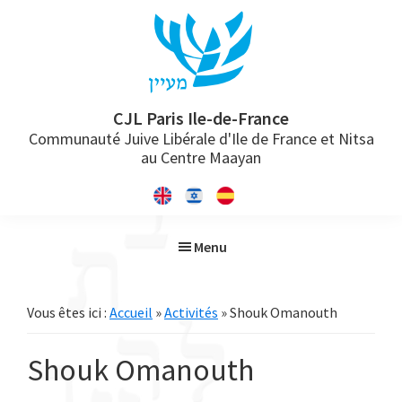
Passer
Passer
Passer
à
au
à
la
contenu
la
navigation
principal
barre
principale
latérale
CJL Paris Ile-de-France
Communauté Juive Libérale d'Ile de France et Nitsa
principale
au Centre Maayan
Menu
Vous êtes ici :
Accueil
»
Activités
» Shouk Omanouth
Shouk Omanouth