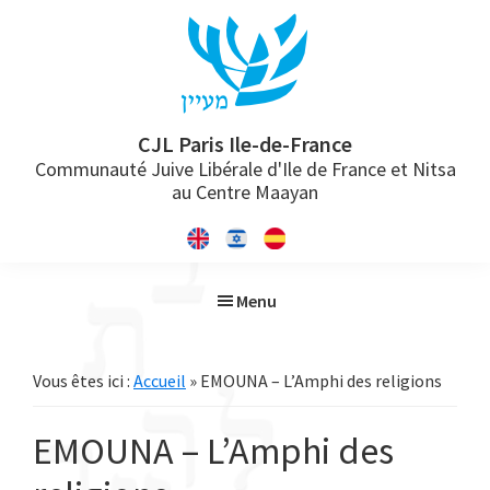
Passer
Passer
Passer
à
au
à
la
contenu
la
navigation
principal
barre
principale
latérale
CJL Paris Ile-de-France
Communauté Juive Libérale d'Ile de France et Nitsa
principale
au Centre Maayan
Menu
Vous êtes ici :
Accueil
» EMOUNA – L’Amphi des religions
EMOUNA – L’Amphi des