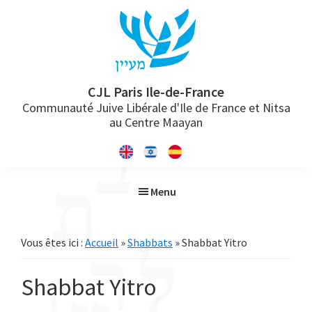
Passer
Passer
Passer
à
au
à
la
contenu
la
navigation
principal
barre
principale
latérale
CJL Paris Ile-de-France
Communauté Juive Libérale d'Ile de France et Nitsa
principale
au Centre Maayan
Menu
Vous êtes ici :
Accueil
»
Shabbats
» Shabbat Yitro
Shabbat Yitro