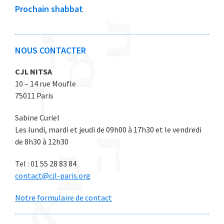
0
0
0
0
0
Prochain shabbat
2
2
2
2
2
6
6
6
6
6
NOUS CONTACTER
CJL NITSA
10 – 14 rue Moufle
75011 Paris
Sabine Curiel
Les lundi, mardi et jeudi de 09h00 à 17h30 et le vendredi
de 8h30 à 12h30
Tel : 01 55 28 83 84
contact@cjl-paris.org
Notre formulaire de contact