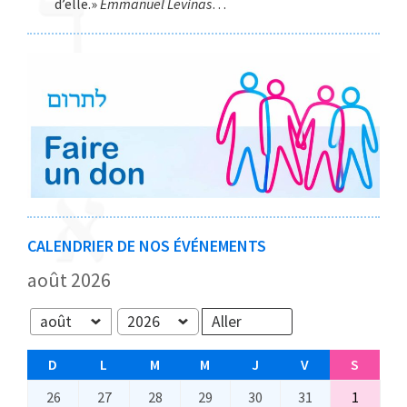
d’elle.»
Emmanuel Levinas
…
CALENDRIER DE NOS ÉVÉNEMENTS
août 2026
Mois
Année
D
D
L
L
M
M
M
M
J
J
V
V
S
S
I
U
A
E
E
E
A
26
2
27
2
28
2
29
2
30
3
31
3
1
1