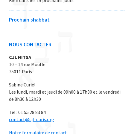
Rien dans les 15 prochains jours.
6
6
e
e
e
e
e
2
2
2
2
2
0
0
0
0
0
Prochain shabbat
2
2
2
2
2
6
6
6
6
6
NOUS CONTACTER
CJL NITSA
10 – 14 rue Moufle
75011 Paris
Sabine Curiel
Les lundi, mardi et jeudi de 09h00 à 17h30 et le vendredi
de 8h30 à 12h30
Tel : 01 55 28 83 84
contact@cjl-paris.org
Notre formulaire de contact