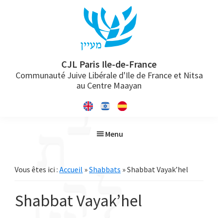
Passer
Passer
Passer
à
au
à
la
contenu
la
navigation
principal
barre
principale
latérale
CJL Paris Ile-de-France
Communauté Juive Libérale d'Ile de France et Nitsa
principale
au Centre Maayan
Menu
Vous êtes ici :
Accueil
»
Shabbats
» Shabbat Vayak’hel
Shabbat Vayak’hel