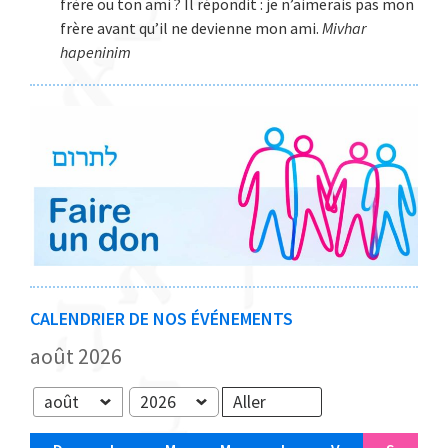
frère ou ton ami ? Il répondit : je n’aimerais pas mon
frère avant qu’il ne devienne mon ami.
Mivhar
hapeninim
CALENDRIER DE NOS ÉVÉNEMENTS
août 2026
Mois
Année