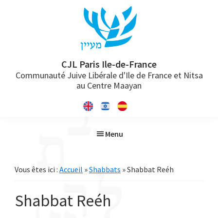
Passer
Passer
Passer
à
au
à
la
contenu
la
navigation
principal
barre
principale
latérale
CJL Paris Ile-de-France
Communauté Juive Libérale d'Ile de France et Nitsa
principale
au Centre Maayan
Menu
Vous êtes ici :
Accueil
»
Shabbats
» Shabbat Reéh
Shabbat Reéh