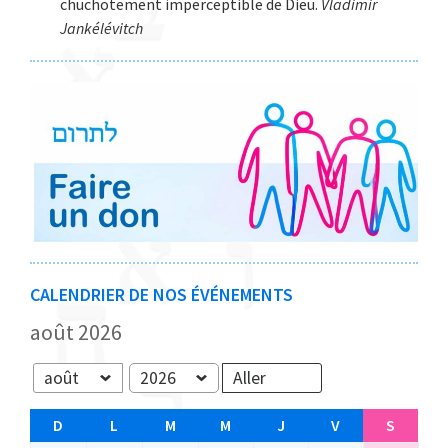
chuchotement imperceptible de Dieu.
Vladimir
Jankélévitch
CALENDRIER DE NOS ÉVÉNEMENTS
août 2026
Mois
Année
D
D
L
L
M
M
M
M
J
J
V
V
S
S