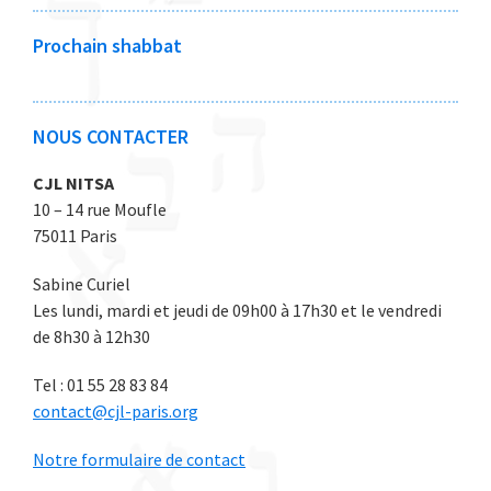
2
2
2
2
2
0
0
0
0
0
Prochain shabbat
2
2
2
2
2
6
6
6
6
6
NOUS CONTACTER
CJL NITSA
10 – 14 rue Moufle
75011 Paris
Sabine Curiel
Les lundi, mardi et jeudi de 09h00 à 17h30 et le vendredi
de 8h30 à 12h30
Tel : 01 55 28 83 84
contact@cjl-paris.org
Notre formulaire de contact