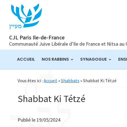
Passer
Passer
Passer
à
au
à
la
contenu
la
navigation
principal
barre
principale
latérale
CJL Paris Ile-de-France
Communauté Juive Libérale d'Ile de France et Nitsa au
principale
ACCUEIL
NOS RABBINS
SYNAGOGUE
ENS
Vous êtes ici :
Accueil
»
Shabbats
» Shabbat Ki Tétzé
Shabbat Ki Tétzé
Publié le
19/05/2024