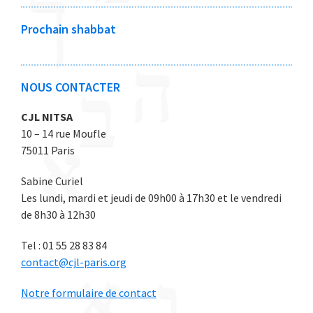
2
2
2
2
2
0
0
0
0
0
Prochain shabbat
2
2
2
2
2
6
6
6
6
6
NOUS CONTACTER
CJL NITSA
10 – 14 rue Moufle
75011 Paris
Sabine Curiel
Les lundi, mardi et jeudi de 09h00 à 17h30 et le vendredi
de 8h30 à 12h30
Tel : 01 55 28 83 84
contact@cjl-paris.org
Notre formulaire de contact