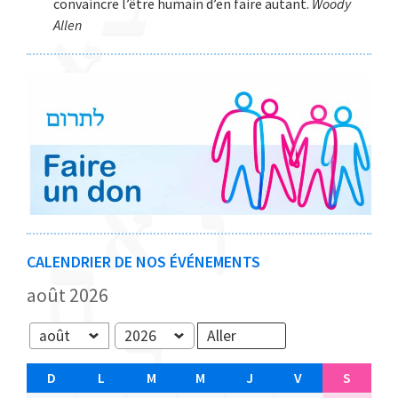
convaincre l’être humain d’en faire autant.
Woody
Allen
CALENDRIER DE NOS ÉVÉNEMENTS
août 2026
Mois
Année
D
D
L
L
M
M
M
M
J
J
V
V
S
S