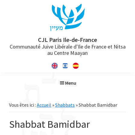
Passer
Passer
Passer
à
au
à
la
contenu
la
navigation
principal
barre
principale
latérale
CJL Paris Ile-de-France
Communauté Juive Libérale d'Ile de France et Nitsa
principale
au Centre Maayan
Menu
Vous êtes ici :
Accueil
»
Shabbats
» Shabbat Bamidbar
Shabbat Bamidbar