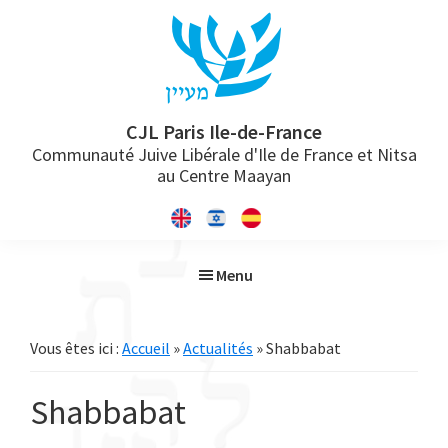
Passer
Passer
Passer
à
au
à
la
contenu
la
navigation
principal
barre
principale
latérale
CJL Paris Ile-de-France
Communauté Juive Libérale d'Ile de France et Nitsa
principale
au Centre Maayan
Menu
Vous êtes ici :
Accueil
»
Actualités
» Shabbabat
Shabbabat