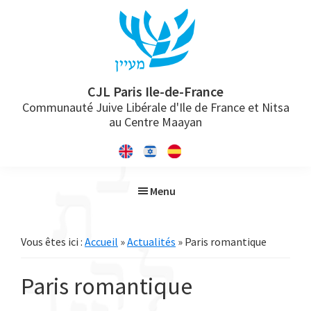
Passer
Passer
Passer
à
au
à
la
contenu
la
navigation
principal
barre
principale
latérale
CJL Paris Ile-de-France
Communauté Juive Libérale d'Ile de France et Nitsa
principale
au Centre Maayan
Menu
Vous êtes ici :
Accueil
»
Actualités
» Paris romantique
Paris romantique