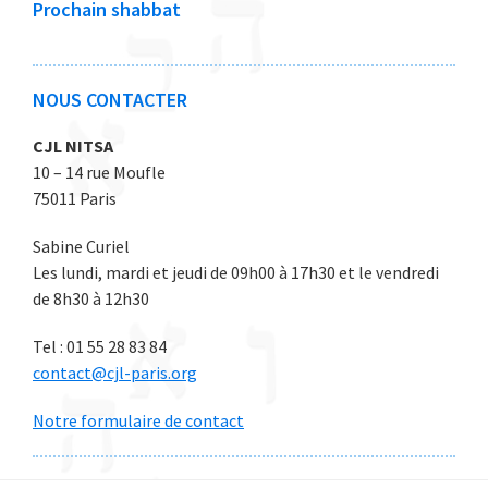
Prochain shabbat
2
2
2
2
2
6
6
6
6
6
NOUS CONTACTER
CJL NITSA
10 – 14 rue Moufle
75011 Paris
Sabine Curiel
Les lundi, mardi et jeudi de 09h00 à 17h30 et le vendredi
de 8h30 à 12h30
Tel : 01 55 28 83 84
contact@cjl-paris.org
Notre formulaire de contact