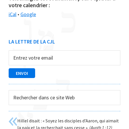
votre calendrier :
iCal
•
Google
Barre
LA LETTRE DE LA CJL
latérale
principale
Rechercher
dans
ce
site
Hillel disait : « Soyez les disciples d’Aaron, qui aimait
Web
la paix et la recherchait sans cesse ».
(Avoth 1 :12)