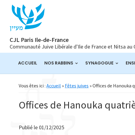
Passer
Passer
Passer
à
au
à
la
contenu
la
navigation
principal
barre
principale
latérale
CJL Paris Ile-de-France
Communauté Juive Libérale d'Ile de France et Nitsa au
principale
ACCUEIL
NOS RABBINS
SYNAGOGUE
ENS
Vous êtes ici :
Accueil
»
Fêtes juives
» Offices de Hanouka 
Offices de Hanouka quatr
Publié le
01/12/2025