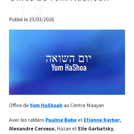
Publié le
23/03/2026
Office de
Yom HaShoah
au Centre Maayan
​Avec les rabbins
Pauline Bebe
et
Etienne Kerber
,
Alexandre Cerveux
, Hazan et
Elie Garbatsky
,