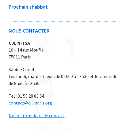
0
0
0
0
0
Prochain shabbat
2
2
2
2
2
6
6
6
6
6
NOUS CONTACTER
CJL NITSA
10 – 14 rue Moufle
75011 Paris
Sabine Curiel
Les lundi, mardi et jeudi de 09h00 à 17h30 et le vendredi
de 8h30 à 12h30
Tel : 01 55 28 83 84
contact@cjl-paris.org
Notre formulaire de contact