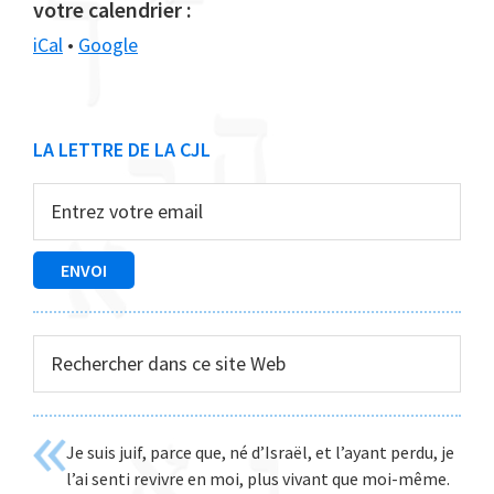
votre calendrier :
iCal
•
Google
Barre
LA LETTRE DE LA CJL
latérale
principale
Rechercher
dans
ce
site
Je suis juif, parce que, né d’Israël, et l’ayant perdu, je
Web
l’ai senti revivre en moi, plus vivant que moi-même.