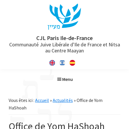
Passer
Passer
Passer
à
au
à
la
contenu
la
navigation
principal
barre
principale
latérale
CJL Paris Ile-de-France
Communauté Juive Libérale d'Ile de France et Nitsa
principale
au Centre Maayan
Menu
Vous êtes ici :
Accueil
»
Actualités
» Office de Yom
HaShoah
Office de Yom HaShoah