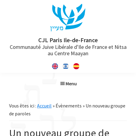
Passer
Passer
Passer
à
au
à
la
contenu
la
navigation
principal
barre
principale
latérale
CJL Paris Ile-de-France
Communauté Juive Libérale d'Ile de France et Nitsa
principale
au Centre Maayan
Menu
Vous êtes ici :
Accueil
» Évènements » Un nouveau groupe
de paroles
Un nouveau groupe de