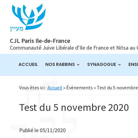
Passer
Passer
Passer
à
au
à
la
contenu
la
navigation
principal
barre
principale
latérale
CJL Paris Ile-de-France
Communauté Juive Libérale d'Ile de France et Nitsa au
principale
ACCUEIL
NOS RABBINS
SYNAGOGUE
ENS
Vous êtes ici :
Accueil
» Évènements » Test du 5 novembre
Test du 5 novembre 2020
Publié le
05/11/2020