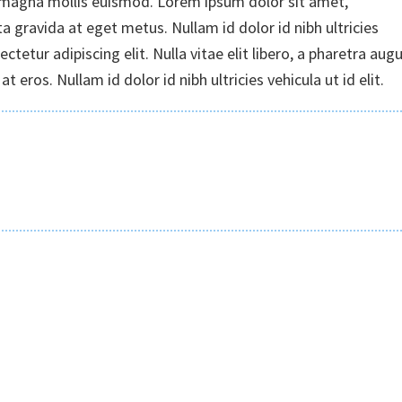
magna mollis euismod. Lorem ipsum dolor sit amet,
ta gravida at eget metus. Nullam id dolor id nibh ultricies
ctetur adipiscing elit. Nulla vitae elit libero, a pharetra augu
 eros. Nullam id dolor id nibh ultricies vehicula ut id elit.