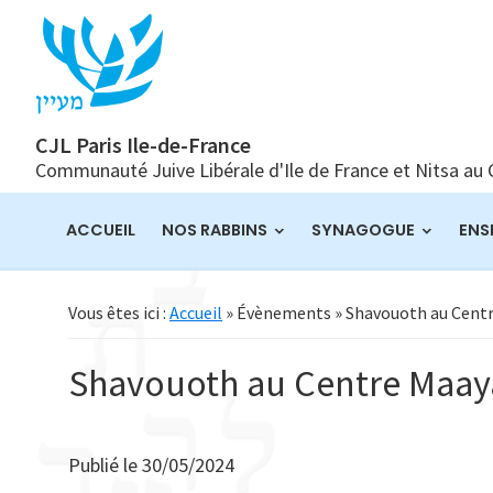
Passer
Passer
Passer
à
au
à
la
contenu
la
navigation
principal
barre
principale
latérale
CJL Paris Ile-de-France
Communauté Juive Libérale d'Ile de France et Nitsa au
principale
ACCUEIL
NOS RABBINS
SYNAGOGUE
ENS
Vous êtes ici :
Accueil
» Évènements » Shavouoth au Cent
Shavouoth au Centre Maa
Publié le
30/05/2024