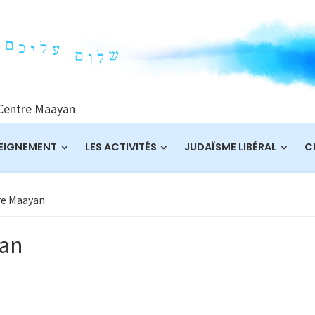
 Centre Maayan
EIGNEMENT
LES ACTIVITÉS
JUDAÏSME LIBÉRAL
C
re Maayan
yan