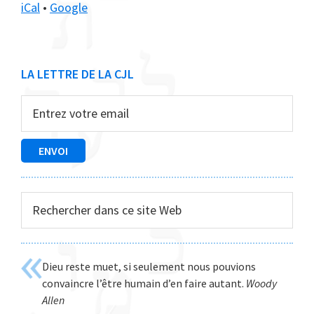
iCal
•
Google
Barre
LA LETTRE DE LA CJL
latérale
principale
Rechercher
dans
ce
site
Dieu reste muet, si seulement nous pouvions
Web
convaincre l’être humain d’en faire autant.
Woody
Allen