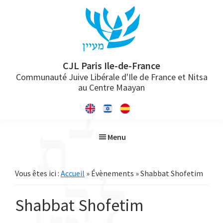
Passer
Passer
Passer
à
au
à
la
contenu
la
navigation
principal
barre
principale
latérale
CJL Paris Ile-de-France
Communauté Juive Libérale d'Ile de France et Nitsa
principale
au Centre Maayan
Menu
Vous êtes ici :
Accueil
» Évènements » Shabbat Shofetim
Shabbat Shofetim