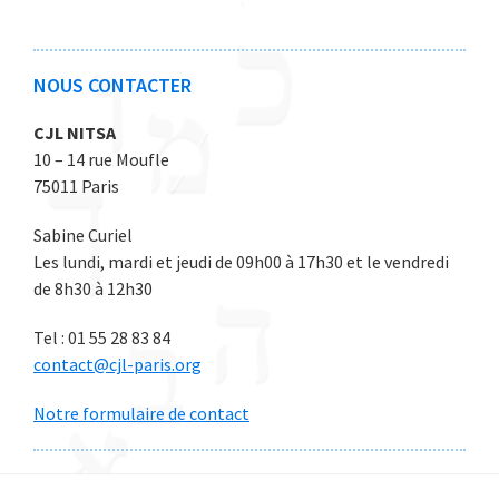
2
2
2
2
2
6
6
6
6
6
NOUS CONTACTER
CJL NITSA
10 – 14 rue Moufle
75011 Paris
Sabine Curiel
Les lundi, mardi et jeudi de 09h00 à 17h30 et le vendredi
de 8h30 à 12h30
Tel : 01 55 28 83 84
contact@cjl-paris.org
Notre formulaire de contact