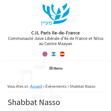
Passer
Passer
Passer
à
au
à
la
contenu
la
navigation
principal
barre
principale
latérale
CJL Paris Ile-de-France
Communauté Juive Libérale d'Ile de France et Nitsa
principale
au Centre Maayan
Menu
Vous êtes ici :
Accueil
» Évènements » Shabbat Nasso
Shabbat Nasso