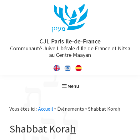
Passer
Passer
Passer
à
au
à
la
contenu
la
navigation
principal
barre
principale
latérale
CJL Paris Ile-de-France
Communauté Juive Libérale d'Ile de France et Nitsa
principale
au Centre Maayan
Menu
Vous êtes ici :
Accueil
» Évènements » Shabbat Korah̲
Shabbat Korah̲