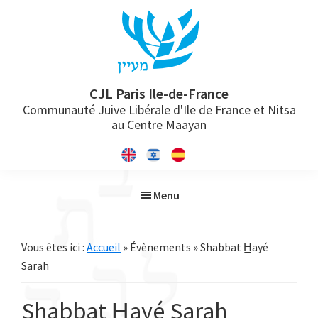
Passer
Passer
Passer
à
au
à
la
contenu
la
navigation
principal
barre
principale
latérale
CJL Paris Ile-de-France
Communauté Juive Libérale d'Ile de France et Nitsa
principale
au Centre Maayan
Menu
Vous êtes ici :
Accueil
» Évènements » Shabbat H̲ayé
Sarah
Shabbat H̲ayé Sarah