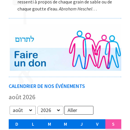
ressenti à propos de chaque grain de sable ou de
chaque goutte d’eau.
Abraham Heschel
…
CALENDRIER DE NOS ÉVÉNEMENTS
août 2026
Mois
Année
D
D
L
L
M
M
M
M
J
J
V
V
S
S