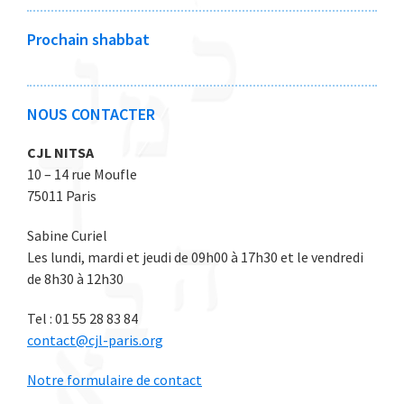
2
2
2
2
2
0
0
0
0
0
Prochain shabbat
2
2
2
2
2
6
6
6
6
6
NOUS CONTACTER
CJL NITSA
10 – 14 rue Moufle
75011 Paris
Sabine Curiel
Les lundi, mardi et jeudi de 09h00 à 17h30 et le vendredi
de 8h30 à 12h30
Tel : 01 55 28 83 84
contact@cjl-paris.org
Notre formulaire de contact