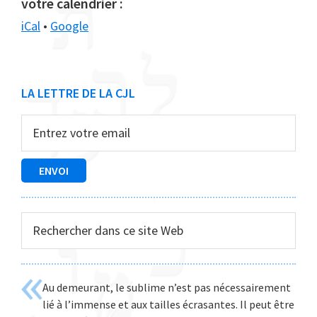
votre calendrier :
iCal
•
Google
Barre
LA LETTRE DE LA CJL
latérale
principale
Rechercher
dans
ce
site
Au demeurant, le sublime n’est pas nécessairement
Web
lié à l’immense et aux tailles écrasantes. Il peut être