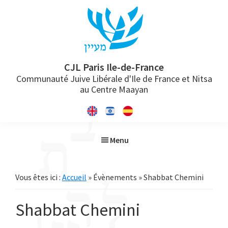
Passer
Passer
Passer
à
au
à
la
contenu
la
navigation
principal
barre
principale
latérale
CJL Paris Ile-de-France
Communauté Juive Libérale d'Ile de France et Nitsa
principale
au Centre Maayan
Menu
Vous êtes ici :
Accueil
» Évènements » Shabbat Chemini
Shabbat Chemini