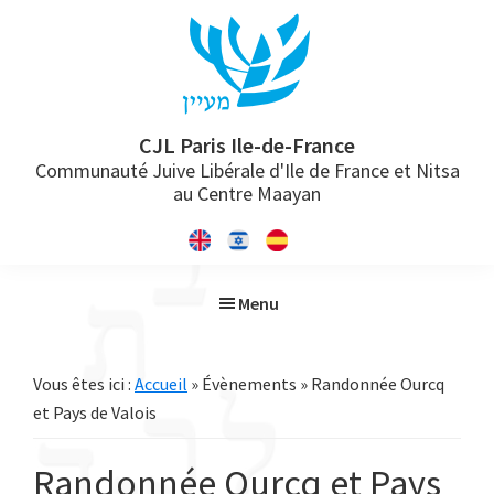
Passer
Passer
Passer
à
au
à
la
contenu
la
navigation
principal
barre
principale
latérale
CJL Paris Ile-de-France
Communauté Juive Libérale d'Ile de France et Nitsa
principale
au Centre Maayan
Menu
Vous êtes ici :
Accueil
» Évènements » Randonnée Ourcq
et Pays de Valois
Randonnée Ourcq et Pays