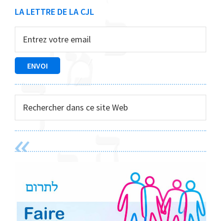
Barre
LA LETTRE DE LA CJL
latérale
principale
Rechercher
dans
ce
site
Web