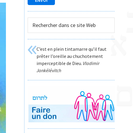
Rechercher
dans
ce
site
C’est en plein tintamarre qu’il faut
Web
prêter l’oreille au chuchotement
imperceptible de Dieu.
Vladimir
Jankélévitch