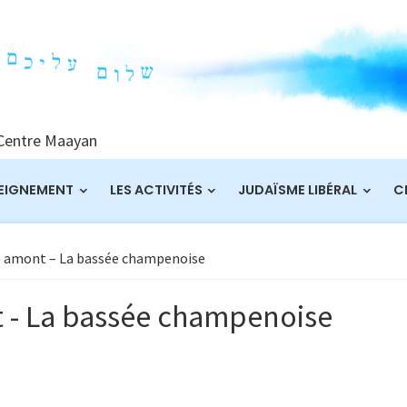
 Centre Maayan
EIGNEMENT
LES ACTIVITÉS
JUDAÏSME LIBÉRAL
C
e amont – La bassée champenoise
 - La bassée champenoise