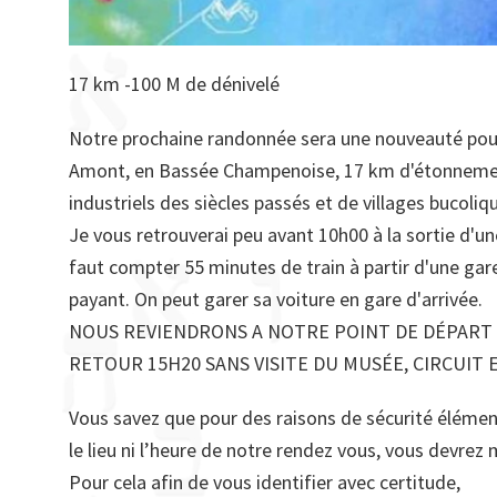
17 km -100 M de dénivelé
Notre prochaine randonnée sera une nouveauté pour n
Amont, en Bassée Champenoise, 17 km d'étonnement
industriels des siècles passés et de villages bucoliq
Je vous retrouverai peu avant 10h00 à la sortie d'u
faut compter 55 minutes de train à partir d'une gar
payant. On peut garer sa voiture en gare d'arrivée.
NOUS REVIENDRONS A NOTRE POINT DE DÉPART V
RETOUR 15H20 SANS VISITE DU MUSÉE, CIRCUIT 
Vous savez que pour des raisons de sécurité élément
le lieu ni l’heure de notre rendez vous, vous devre
Pour cela afin de vous identifier avec certitude,