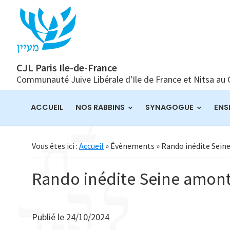
Passer
Passer
Passer
à
au
à
la
contenu
la
navigation
principal
barre
principale
latérale
CJL Paris Ile-de-France
Communauté Juive Libérale d'Ile de France et Nitsa au
principale
ACCUEIL
NOS RABBINS
SYNAGOGUE
ENS
Vous êtes ici :
Accueil
» Évènements » Rando inédite Sein
Rando inédite Seine amont
Publié le
24/10/2024