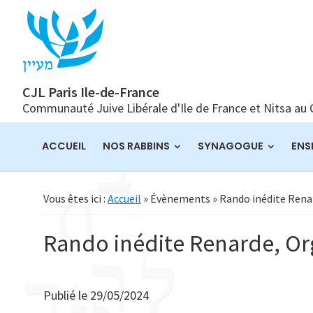
Passer
Passer
Passer
à
au
à
la
contenu
la
navigation
principal
barre
principale
latérale
CJL Paris Ile-de-France
Communauté Juive Libérale d'Ile de France et Nitsa au
principale
ACCUEIL
NOS RABBINS
SYNAGOGUE
ENS
Vous êtes ici :
Accueil
» Évènements » Rando inédite Renar
Rando inédite Renarde, Org
Publié le
29/05/2024