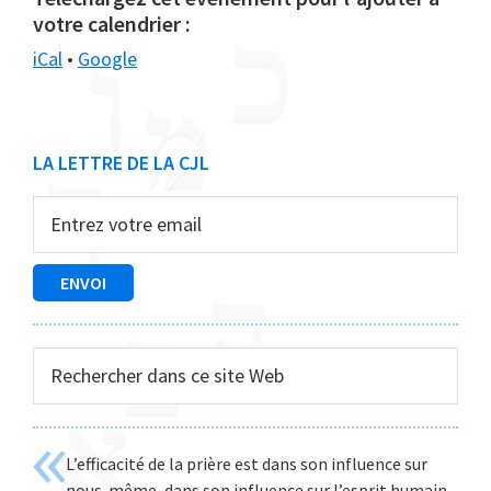
votre calendrier :
iCal
•
Google
Barre
LA LETTRE DE LA CJL
latérale
principale
Rechercher
dans
ce
site
L’efficacité de la prière est dans son influence sur
Web
nous-même, dans son influence sur l’esprit humain .