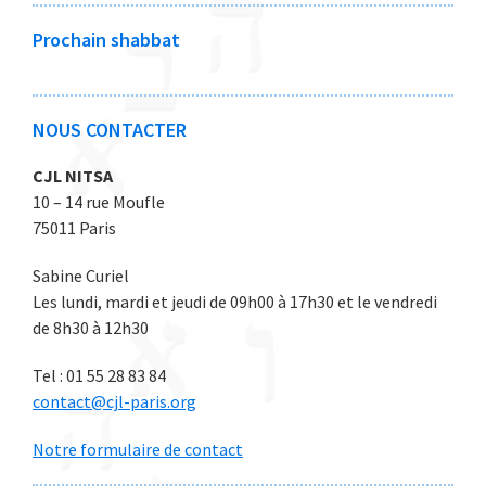
0
0
0
0
0
Prochain shabbat
2
2
2
2
2
6
6
6
6
6
NOUS CONTACTER
CJL NITSA
10 – 14 rue Moufle
75011 Paris
Sabine Curiel
Les lundi, mardi et jeudi de 09h00 à 17h30 et le vendredi
de 8h30 à 12h30
Tel : 01 55 28 83 84
contact@cjl-paris.org
Notre formulaire de contact