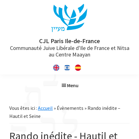
Passer
Passer
Passer
à
au
à
la
contenu
la
navigation
principal
barre
principale
latérale
CJL Paris Ile-de-France
Communauté Juive Libérale d'Ile de France et Nitsa
principale
au Centre Maayan
Menu
Vous êtes ici :
Accueil
» Évènements » Rando inédite –
Hautil et Seine
Rando inédite - Hautil et