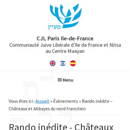
Passer
Passer
Passer
à
au
à
la
contenu
la
navigation
principal
barre
principale
latérale
CJL Paris Ile-de-France
Communauté Juive Libérale d'Ile de France et Nitsa
principale
au Centre Maayan
Menu
Vous êtes ici :
Accueil
» Évènements » Rando inédite –
Châteaux et Abbayes du nord francilien
Rando inédite - Châteaux