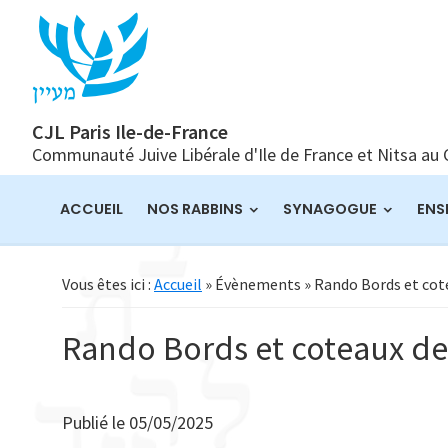
Passer
Passer
Passer
à
au
à
la
contenu
la
navigation
principal
barre
principale
latérale
CJL Paris Ile-de-France
Communauté Juive Libérale d'Ile de France et Nitsa au
principale
ACCUEIL
NOS RABBINS
SYNAGOGUE
ENS
Vous êtes ici :
Accueil
» Évènements » Rando Bords et cot
Rando Bords et coteaux d
Publié le
05/05/2025