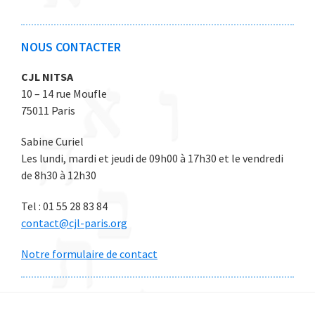
6
6
6
6
6
NOUS CONTACTER
CJL NITSA
10 – 14 rue Moufle
75011 Paris
Sabine Curiel
Les lundi, mardi et jeudi de 09h00 à 17h30 et le vendredi
de 8h30 à 12h30
Tel : 01 55 28 83 84
contact@cjl-paris.org
Notre formulaire de contact