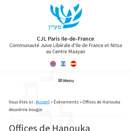
Passer
Passer
Passer
à
au
à
la
contenu
la
navigation
principal
barre
principale
latérale
CJL Paris Ile-de-France
Communauté Juive Libérale d'Ile de France et Nitsa
principale
au Centre Maayan
Menu
Vous êtes ici :
Accueil
» Évènements » Offices de Hanouka
deuxième bougie
Offices de Hanouka