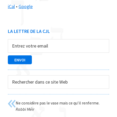
iCal
•
Google
Barre
LA LETTRE DE LA CJL
latérale
principale
Rechercher
dans
ce
site
Ne considère pas le vase mais ce qu’il renferme.
Web
Rabbi Méir