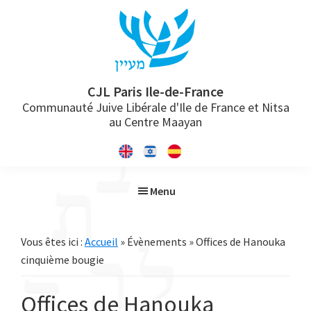
Passer
Passer
Passer
à
au
à
la
contenu
la
navigation
principal
barre
principale
latérale
CJL Paris Ile-de-France
Communauté Juive Libérale d'Ile de France et Nitsa
principale
au Centre Maayan
Menu
Vous êtes ici :
Accueil
» Évènements » Offices de Hanouka
cinquième bougie
Offices de Hanouka