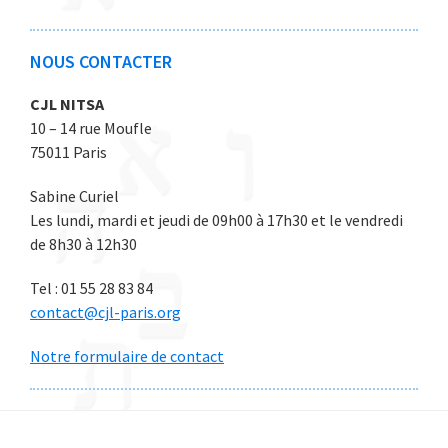
6
6
6
6
6
NOUS CONTACTER
CJL NITSA
10 – 14 rue Moufle
75011 Paris
Sabine Curiel
Les lundi, mardi et jeudi de 09h00 à 17h30 et le vendredi
de 8h30 à 12h30
Tel : 01 55 28 83 84
contact@cjl-paris.org
Notre formulaire de contact