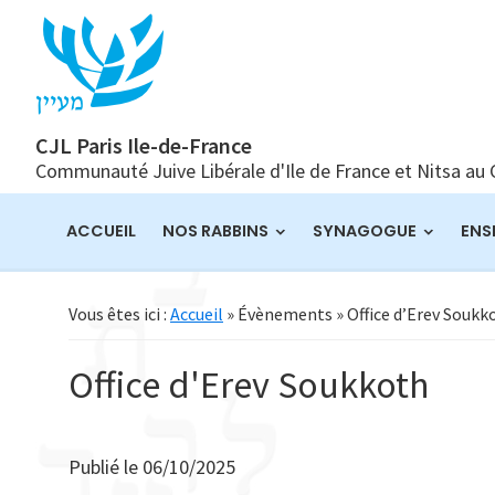
Passer
Passer
Passer
à
au
à
la
contenu
la
navigation
principal
barre
principale
latérale
CJL Paris Ile-de-France
Communauté Juive Libérale d'Ile de France et Nitsa au
principale
ACCUEIL
NOS RABBINS
SYNAGOGUE
ENS
Vous êtes ici :
Accueil
» Évènements » Office d’Erev Soukk
Office d'Erev Soukkoth
Publié le
06/10/2025