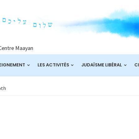
 Centre Maayan
EIGNEMENT
LES ACTIVITÉS
JUDAÏSME LIBÉRAL
C
oth