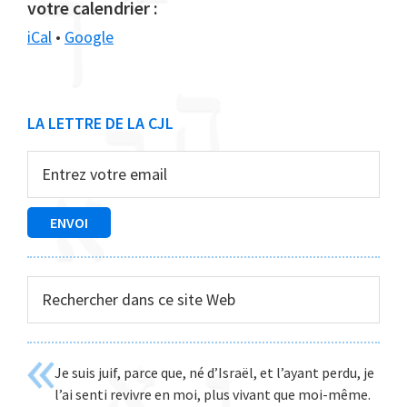
votre calendrier :
iCal
•
Google
Barre
LA LETTRE DE LA CJL
latérale
principale
Rechercher
dans
ce
site
Je suis juif, parce que, né d’Israël, et l’ayant perdu, je
Web
l’ai senti revivre en moi, plus vivant que moi-même.