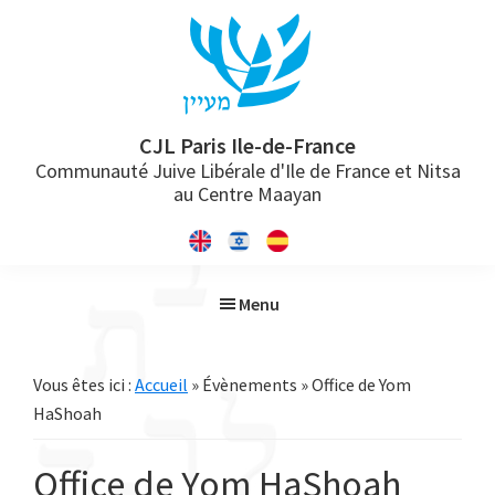
Passer
Passer
Passer
à
au
à
la
contenu
la
navigation
principal
barre
principale
latérale
CJL Paris Ile-de-France
Communauté Juive Libérale d'Ile de France et Nitsa
principale
au Centre Maayan
Menu
Vous êtes ici :
Accueil
» Évènements » Office de Yom
HaShoah
Office de Yom HaShoah