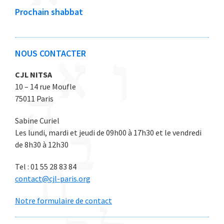
0
0
0
0
0
Prochain shabbat
2
2
2
2
2
6
6
6
6
6
NOUS CONTACTER
CJL NITSA
10 – 14 rue Moufle
75011 Paris
Sabine Curiel
Les lundi, mardi et jeudi de 09h00 à 17h30 et le vendredi
de 8h30 à 12h30
Tel : 01 55 28 83 84
contact@cjl-paris.org
Notre formulaire de contact