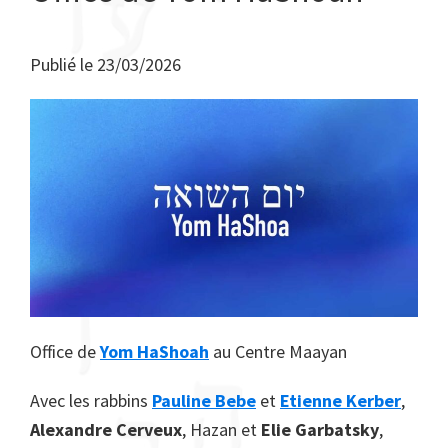
Publié le
23/03/2026
Office de
Yom HaShoah
au Centre Maayan
​Avec les rabbins
Pauline Bebe
et
Etienne Kerber
,
Alexandre Cerveux
, Hazan et
Elie Garbatsky
,