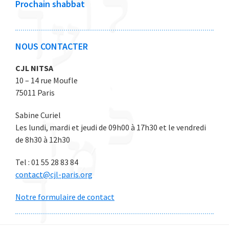
Prochain shabbat
2
2
2
2
2
6
6
6
6
6
NOUS CONTACTER
CJL NITSA
10 – 14 rue Moufle
75011 Paris
Sabine Curiel
Les lundi, mardi et jeudi de 09h00 à 17h30 et le vendredi
de 8h30 à 12h30
Tel : 01 55 28 83 84
contact@cjl-paris.org
Notre formulaire de contact