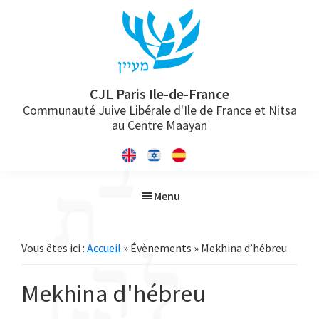
Passer
Passer
Passer
à
au
à
la
contenu
la
navigation
principal
barre
principale
latérale
CJL Paris Ile-de-France
Communauté Juive Libérale d'Ile de France et Nitsa
principale
au Centre Maayan
Menu
Vous êtes ici :
Accueil
» Évènements » Mekhina d’hébreu
Mekhina d'hébreu