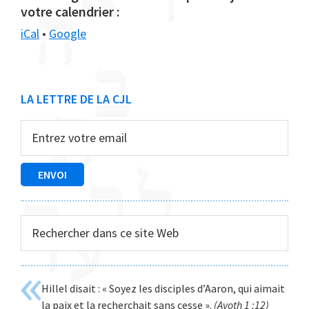
votre calendrier :
iCal
•
Google
Barre
LA LETTRE DE LA CJL
latérale
principale
Rechercher
dans
ce
site
Hillel disait : « Soyez les disciples d’Aaron, qui aimait
Web
la paix et la recherchait sans cesse ».
(Avoth 1 :12)