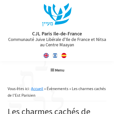
Passer
Passer
Passer
à
au
à
la
contenu
la
navigation
principal
barre
principale
latérale
CJL Paris Ile-de-France
Communauté Juive Libérale d'Ile de France et Nitsa
principale
au Centre Maayan
Menu
Vous êtes ici :
Accueil
» Évènements » Les charmes cachés
de l’Est Parisien
Les charmes cachés de