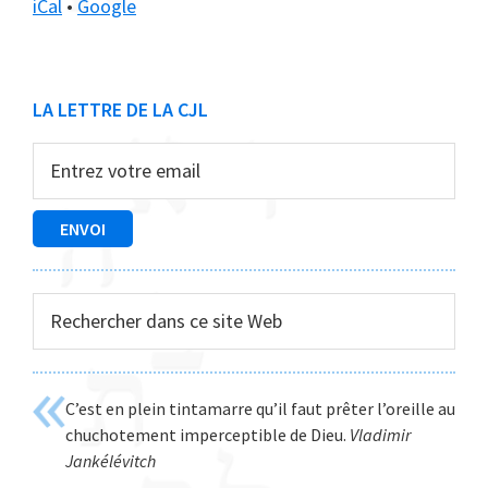
iCal
•
Google
Barre
LA LETTRE DE LA CJL
latérale
principale
Rechercher
dans
ce
site
C’est en plein tintamarre qu’il faut prêter l’oreille au
Web
chuchotement imperceptible de Dieu.
Vladimir
Jankélévitch