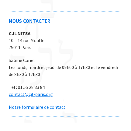
2
2
2
2
2
6
6
6
6
6
NOUS CONTACTER
CJL NITSA
10 – 14 rue Moufle
75011 Paris
Sabine Curiel
Les lundi, mardi et jeudi de 09h00 à 17h30 et le vendredi
de 8h30 à 12h30
Tel : 01 55 28 83 84
contact@cjl-paris.org
Notre formulaire de contact