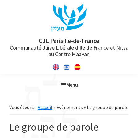
Passer
Passer
Passer
à
au
à
la
contenu
la
navigation
principal
barre
principale
latérale
CJL Paris Ile-de-France
Communauté Juive Libérale d'Ile de France et Nitsa
principale
au Centre Maayan
Menu
Vous êtes ici :
Accueil
» Évènements » Le groupe de parole
Le groupe de parole