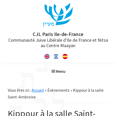
Passer
Passer
Passer
à
au
à
la
contenu
la
navigation
principal
barre
principale
latérale
CJL Paris Ile-de-France
Communauté Juive Libérale d'Ile de France et Nitsa
principale
au Centre Maayan
Menu
Vous êtes ici :
Accueil
» Évènements » Kippour à la salle
Saint-Ambroise
Kippour à la salle Saint-