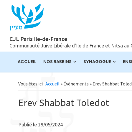
Passer
Passer
Passer
à
au
à
la
contenu
la
navigation
principal
barre
principale
latérale
CJL Paris Ile-de-France
Communauté Juive Libérale d'Ile de France et Nitsa au
principale
ACCUEIL
NOS RABBINS
SYNAGOGUE
ENS
Vous êtes ici :
Accueil
» Évènements » Erev Shabbat Tole
Erev Shabbat Toledot
Publié le
19/05/2024