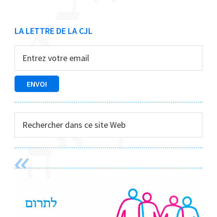
Barre
LA LETTRE DE LA CJL
latérale
principale
Rechercher
dans
ce
site
Web