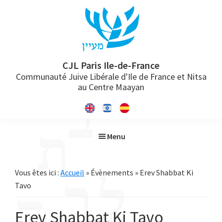
Passer
Passer
Passer
à
au
à
la
contenu
la
navigation
principal
barre
principale
latérale
CJL Paris Ile-de-France
Communauté Juive Libérale d'Ile de France et Nitsa
principale
au Centre Maayan
Menu
Vous êtes ici :
Accueil
» Évènements » Erev Shabbat Ki
Tavo
Erev Shabbat Ki Tavo