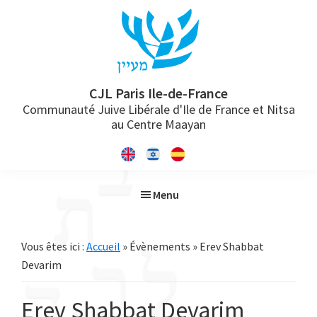
Passer
Passer
Passer
à
au
à
la
contenu
la
navigation
principal
barre
principale
latérale
CJL Paris Ile-de-France
Communauté Juive Libérale d'Ile de France et Nitsa
principale
au Centre Maayan
Menu
Vous êtes ici :
Accueil
» Évènements » Erev Shabbat
Devarim
Erev Shabbat Devarim