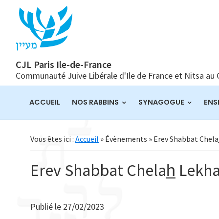
Passer
Passer
Passer
à
au
à
la
contenu
la
navigation
principal
barre
principale
latérale
CJL Paris Ile-de-France
Communauté Juive Libérale d'Ile de France et Nitsa au
principale
ACCUEIL
NOS RABBINS
SYNAGOGUE
ENS
Vous êtes ici :
Accueil
» Évènements » Erev Shabbat Chela
Erev Shabbat Chelah̲ Lekh
Publié le
27/02/2023