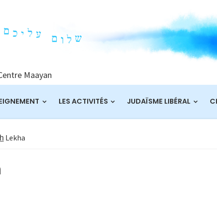
 Centre Maayan
EIGNEMENT
LES ACTIVITÉS
JUDAÏSME LIBÉRAL
C
h̲ Lekha
a