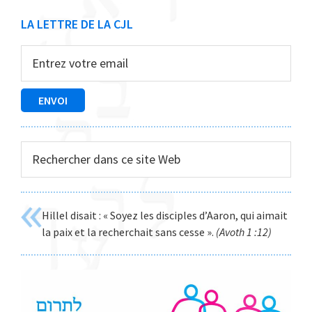
Barre
LA LETTRE DE LA CJL
latérale
principale
Rechercher
dans
ce
site
Hillel disait : « Soyez les disciples d’Aaron, qui aimait
Web
la paix et la recherchait sans cesse ».
(Avoth 1 :12)