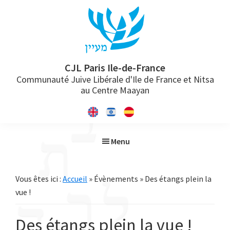
Passer
Passer
Passer
à
au
à
la
contenu
la
navigation
principal
barre
principale
latérale
CJL Paris Ile-de-France
Communauté Juive Libérale d'Ile de France et Nitsa
principale
au Centre Maayan
Menu
Vous êtes ici :
Accueil
» Évènements » Des étangs plein la
vue !
Des étangs plein la vue !