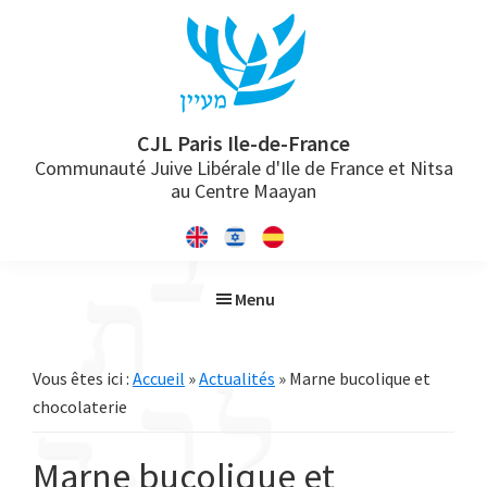
Passer
Passer
Passer
à
au
à
la
contenu
la
navigation
principal
barre
principale
latérale
CJL Paris Ile-de-France
Communauté Juive Libérale d'Ile de France et Nitsa
principale
au Centre Maayan
Menu
Vous êtes ici :
Accueil
»
Actualités
» Marne bucolique et
chocolaterie
Marne bucolique et