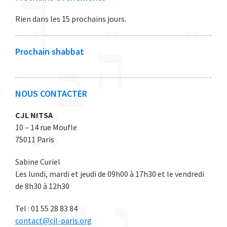
6
6
6
6
6
6
6
2
2
r
r
r
r
r
Rien dans les 15 prochains jours.
6
6
e
e
e
e
e
2
2
2
2
2
0
0
0
0
0
Prochain shabbat
2
2
2
2
2
6
6
6
6
6
NOUS CONTACTER
CJL NITSA
10 – 14 rue Moufle
75011 Paris
Sabine Curiel
Les lundi, mardi et jeudi de 09h00 à 17h30 et le vendredi
de 8h30 à 12h30
Tel : 01 55 28 83 84
contact@cjl-paris.org