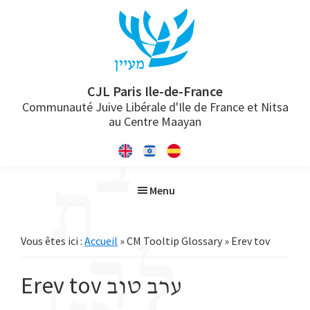
Passer
Passer
Passer
à
au
à
la
contenu
la
navigation
principal
barre
principale
latérale
CJL Paris Ile-de-France
Communauté Juive Libérale d'Ile de France et Nitsa
principale
au Centre Maayan
Menu
Vous êtes ici :
Accueil
» CM Tooltip Glossary » Erev tov
Erev tov
ערב טוב