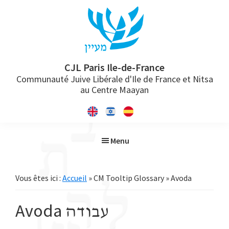
Passer
Passer
Passer
à
au
à
la
contenu
la
navigation
principal
barre
principale
latérale
CJL Paris Ile-de-France
Communauté Juive Libérale d'Ile de France et Nitsa
principale
au Centre Maayan
Menu
Vous êtes ici :
Accueil
» CM Tooltip Glossary » Avoda
Avoda
עבודה