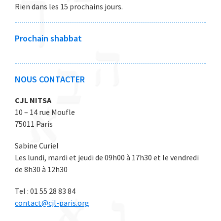
Rien dans les 15 prochains jours.
6
6
e
e
e
e
e
2
2
2
2
2
0
0
0
0
0
Prochain shabbat
2
2
2
2
2
6
6
6
6
6
NOUS CONTACTER
CJL NITSA
10 – 14 rue Moufle
75011 Paris
Sabine Curiel
Les lundi, mardi et jeudi de 09h00 à 17h30 et le vendredi
de 8h30 à 12h30
Tel : 01 55 28 83 84
contact@cjl-paris.org