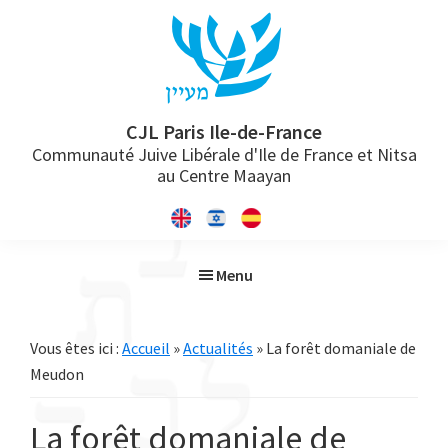
Passer
Passer
Passer
à
au
à
la
contenu
la
navigation
principal
barre
principale
latérale
CJL Paris Ile-de-France
Communauté Juive Libérale d'Ile de France et Nitsa
principale
au Centre Maayan
Menu
Vous êtes ici :
Accueil
»
Actualités
» La forêt domaniale de
Meudon
La forêt domaniale de