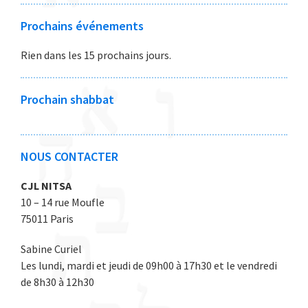
6
6
6
6
6
6
6
2
2
m
m
m
m
m
2
2
2
2
2
2
2
0
0
b
b
b
b
b
Prochains événements
6
6
6
6
6
6
6
2
2
r
r
r
r
r
Rien dans les 15 prochains jours.
6
6
e
e
e
e
e
2
2
2
2
2
0
0
0
0
0
Prochain shabbat
2
2
2
2
2
6
6
6
6
6
NOUS CONTACTER
CJL NITSA
10 – 14 rue Moufle
75011 Paris
Sabine Curiel
Les lundi, mardi et jeudi de 09h00 à 17h30 et le vendredi
de 8h30 à 12h30