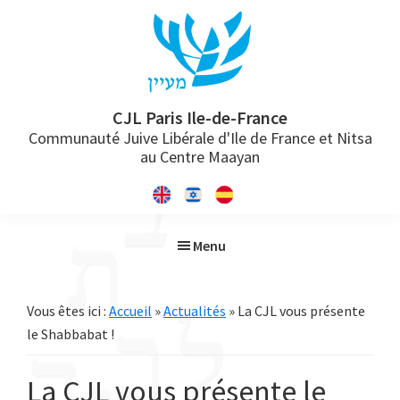
Passer
Passer
Passer
à
au
à
la
contenu
la
navigation
principal
barre
principale
latérale
CJL Paris Ile-de-France
Communauté Juive Libérale d'Ile de France et Nitsa
principale
au Centre Maayan
Menu
Vous êtes ici :
Accueil
»
Actualités
» La CJL vous présente
le Shabbabat !
La CJL vous présente le