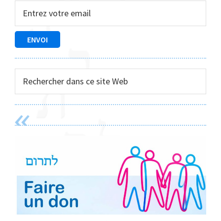
latérale
principale
Rechercher
dans
ce
site
Web