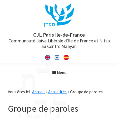
Passer
Passer
Passer
à
au
à
la
contenu
la
navigation
principal
barre
principale
latérale
CJL Paris Ile-de-France
Communauté Juive Libérale d'Ile de France et Nitsa
principale
au Centre Maayan
Menu
Vous êtes ici :
Accueil
»
Actualités
» Groupe de paroles
Groupe de paroles