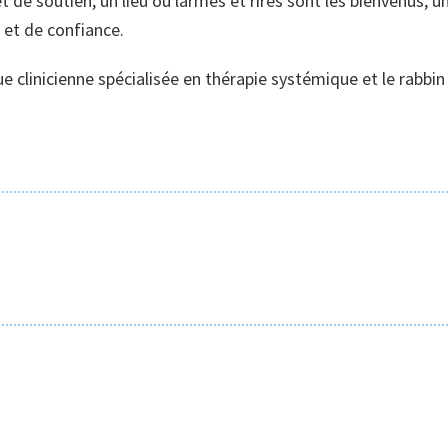
t de soutien, un lieu où larmes et rires sont les bienvenus, u
 et de confiance.
 clinicienne spécialisée en thérapie systémique et le rabbin