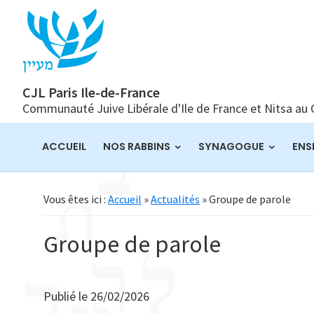
Passer
Passer
Passer
à
au
à
la
contenu
la
navigation
principal
barre
principale
latérale
CJL Paris Ile-de-France
Communauté Juive Libérale d'Ile de France et Nitsa au
principale
ACCUEIL
NOS RABBINS
SYNAGOGUE
ENS
Vous êtes ici :
Accueil
»
Actualités
» Groupe de parole
Groupe de parole
Publié le
26/02/2026