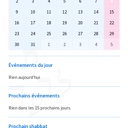
2
2
3
3
4
4
5
5
6
6
7
7
8
8
A
D
D
C
D
D
E
j
j
j
j
j
j
o
a
a
a
a
a
a
a
N
I
I
R
I
R
D
u
u
u
u
u
u
û
9
9
10
1
11
1
12
1
13
1
14
1
15
1
o
o
o
o
o
o
o
C
E
E
I
i
i
i
i
i
i
t
a
0
1
2
3
4
5
û
û
û
û
û
û
û
16
H
1
17
1
18
1
19
D
1
20
2
21
D
2
22
2
l
l
l
l
l
l
2
o
a
a
a
a
a
a
t
t
t
t
t
t
t
E
6
7
8
I
9
0
I
1
2
l
l
l
l
l
l
0
û
o
o
o
o
o
o
23
2
24
2
25
2
26
2
27
2
28
2
29
2
2
2
2
2
2
2
2
a
a
a
a
a
a
a
e
e
e
e
e
e
2
t
û
û
û
û
û
û
3
4
5
6
7
8
9
0
0
0
0
0
0
0
o
o
o
o
o
o
o
30
3
31
3
1
1
2
2
3
3
4
4
5
5
t
t
t
t
t
t
6
2
t
t
t
t
t
t
a
a
a
a
a
a
a
2
2
2
2
2
2
2
û
û
û
û
û
û
û
0
1
s
s
s
s
s
2
2
2
2
2
2
0
2
2
2
2
2
2
o
o
o
o
o
o
o
6
6
6
6
6
6
6
t
t
t
t
t
t
t
a
a
e
e
e
e
e
0
0
0
0
0
0
2
0
0
0
0
0
0
û
û
û
û
û
û
û
Événements du jour
2
2
2
2
2
2
2
o
o
p
p
p
p
p
2
2
2
2
2
2
6
2
2
2
2
2
2
t
t
t
t
t
t
t
0
0
0
0
0
0
0
û
û
t
t
t
t
t
6
6
6
6
6
6
6
6
6
6
6
6
2
2
2
2
2
2
2
Rien aujourd'hui
2
2
2
2
2
2
2
t
t
e
e
e
e
e
0
0
0
0
0
0
0
6
6
6
6
6
6
6
2
2
m
m
m
m
m
2
2
2
2
2
2
2
0
0
b
b
b
b
b
Prochains événements
6
6
6
6
6
6
6
2
2
r
r
r
r
r
Rien dans les 15 prochains jours.
6
6
e
e
e
e
e
2
2
2
2
2
0
0
0
0
0
Prochain shabbat