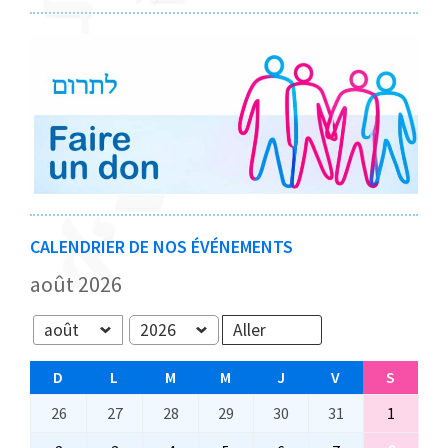
CALENDRIER DE NOS ÉVÉNEMENTS
août 2026
Mois
Année
D
D
L
L
M
M
M
M
J
J
V
V
S
S
I
U
A
E
E
E
A
26
2
27
2
28
2
29
2
30
3
31
3
1
1
M
N
R
R
U
N
M
6
7
8
9
0
1
a