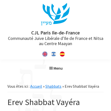
Passer
Passer
Passer
à
au
à
la
contenu
la
navigation
principal
barre
principale
latérale
CJL Paris Ile-de-France
Communauté Juive Libérale d'Ile de France et Nitsa
principale
au Centre Maayan
Menu
Vous êtes ici :
Accueil
»
Shabbats
» Erev Shabbat Vayéra
Erev Shabbat Vayéra