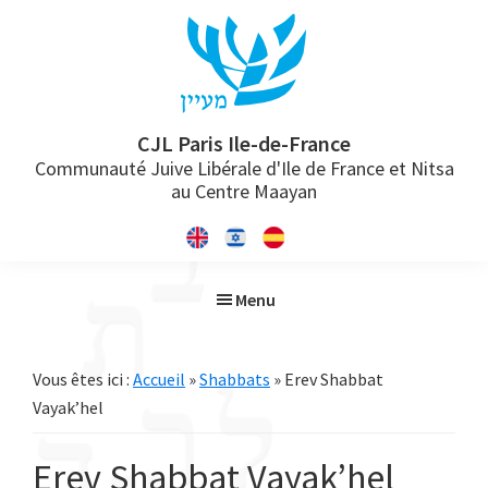
Passer
Passer
Passer
à
au
à
la
contenu
la
navigation
principal
barre
principale
latérale
CJL Paris Ile-de-France
Communauté Juive Libérale d'Ile de France et Nitsa
principale
au Centre Maayan
Menu
Vous êtes ici :
Accueil
»
Shabbats
» Erev Shabbat
Vayak’hel
Erev Shabbat Vayak’hel