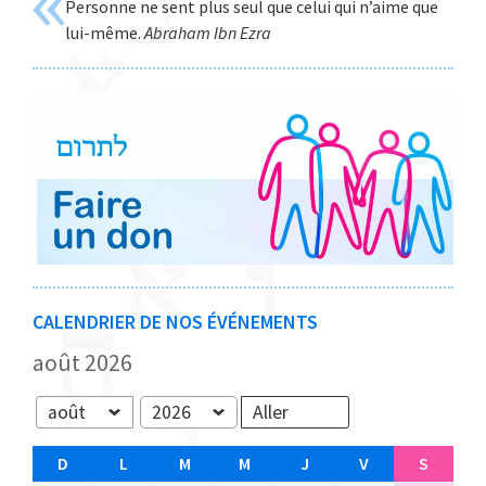
Personne ne sent plus seul que celui qui n’aime que
Web
lui-même.
Abraham Ibn Ezra
CALENDRIER DE NOS ÉVÉNEMENTS
août 2026
Mois
Année
D
D
L
L
M
M
M
M
J
J
V
V
S
S