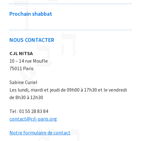
2
2
2
2
2
0
0
0
0
0
Prochain shabbat
2
2
2
2
2
6
6
6
6
6
NOUS CONTACTER
CJL NITSA
10 – 14 rue Moufle
75011 Paris
Sabine Curiel
Les lundi, mardi et jeudi de 09h00 à 17h30 et le vendredi
de 8h30 à 12h30
Tel : 01 55 28 83 84
contact@cjl-paris.org
Notre formulaire de contact