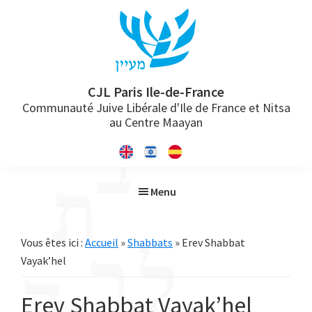
Passer
Passer
Passer
à
au
à
la
contenu
la
navigation
principal
barre
principale
latérale
CJL Paris Ile-de-France
Communauté Juive Libérale d'Ile de France et Nitsa
principale
au Centre Maayan
Menu
Vous êtes ici :
Accueil
»
Shabbats
» Erev Shabbat
Vayak’hel
Erev Shabbat Vayak’hel