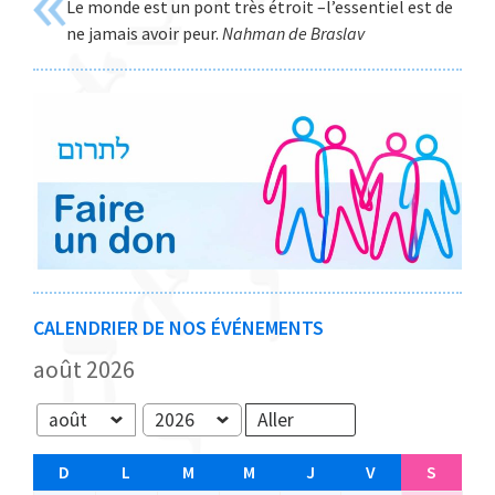
Le monde est un pont très étroit –l’essentiel est de
Web
ne jamais avoir peur.
Nahman de Braslav
CALENDRIER DE NOS ÉVÉNEMENTS
août 2026
Mois
Année
D
D
L
L
M
M
M
M
J
J
V
V
S
S