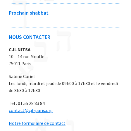
2
2
2
2
2
0
0
0
0
0
Prochain shabbat
2
2
2
2
2
6
6
6
6
6
NOUS CONTACTER
CJL NITSA
10 – 14 rue Moufle
75011 Paris
Sabine Curiel
Les lundi, mardi et jeudi de 09h00 à 17h30 et le vendredi
de 8h30 à 12h30
Tel : 01 55 28 83 84
contact@cjl-paris.org
Notre formulaire de contact