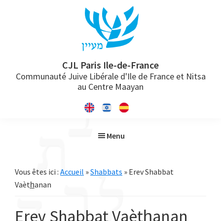
Passer
Passer
Passer
à
au
à
la
contenu
la
navigation
principal
barre
principale
latérale
CJL Paris Ile-de-France
Communauté Juive Libérale d'Ile de France et Nitsa
principale
au Centre Maayan
Menu
Vous êtes ici :
Accueil
»
Shabbats
» Erev Shabbat
Vaèth̲anan
Erev Shabbat Vaèth̲anan