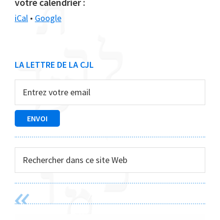
votre calendrier :
iCal
•
Google
Barre
LA LETTRE DE LA CJL
latérale
principale
Rechercher
dans
ce
site
Web