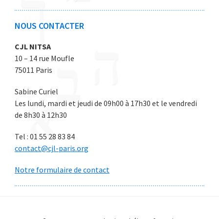
6
6
6
6
6
NOUS CONTACTER
CJL NITSA
10 – 14 rue Moufle
75011 Paris
Sabine Curiel
Les lundi, mardi et jeudi de 09h00 à 17h30 et le vendredi
de 8h30 à 12h30
Tel : 01 55 28 83 84
contact@cjl-paris.org
Notre formulaire de contact