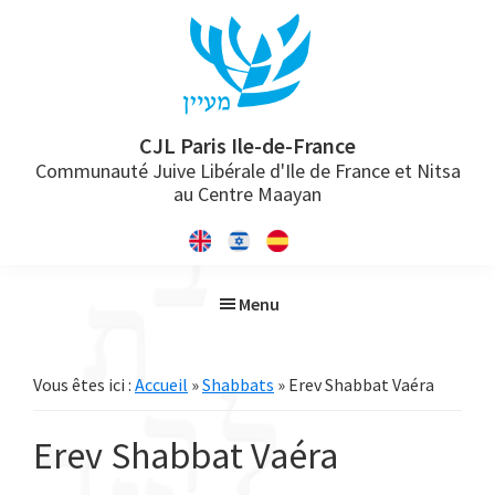
Passer
Passer
Passer
à
au
à
la
contenu
la
navigation
principal
barre
principale
latérale
CJL Paris Ile-de-France
Communauté Juive Libérale d'Ile de France et Nitsa
principale
au Centre Maayan
Menu
Vous êtes ici :
Accueil
»
Shabbats
» Erev Shabbat Vaéra
Erev Shabbat Vaéra